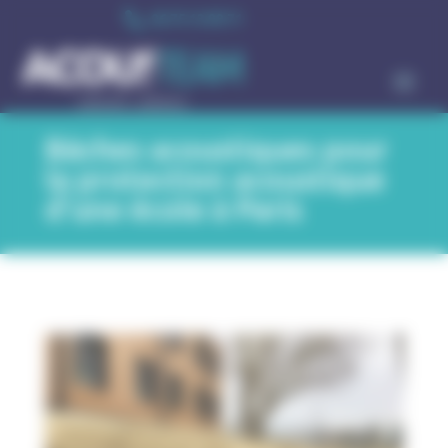
Cookies management panel

06 75 13 99 71
Bâches acoustiques pour
la protection acoustique
d’une école à Paris