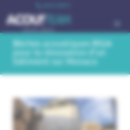
Cookies management panel

06 75 13 99 71
Bâches acoustiques RIGA
pour la rénovation d’un
bâtiment sur Monaco