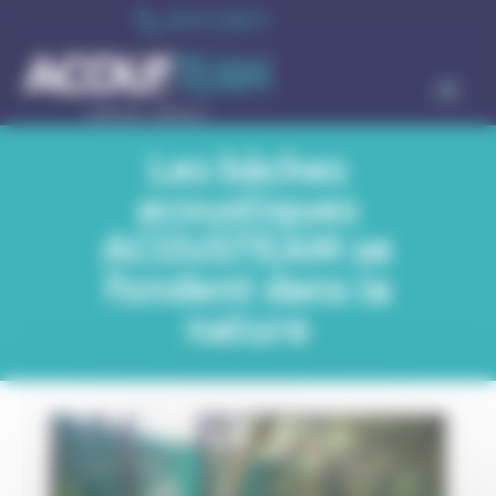
Cookies management panel

06 75 13 99 71
Les bâches
acoustiques
ACOUSTEAM se
fondent dans la
nature