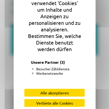
verwendet 'Cookies'
465 chemin des longs prés
um Inhalte und
38660 Lumbin (FRANCE)
Anzeigen zu
personalisieren und zu
analysieren.
Nous envoyer un
Bestimmen Sie, welche
Dienste benutzt
message
werden dürfen
Unsere Partner
(3)
Besucher Zähldienste
Werbenetzwerke
Alle akzeptieren
Verbiete alle Cookies