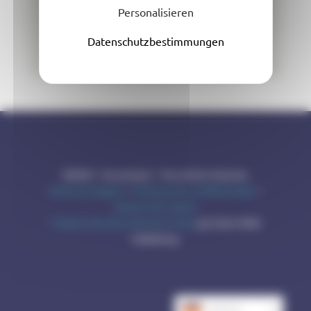
Personalisieren
Datenschutzbestimmungen
©2026 – Acousteam – Tous droits réservés
Mentions légales
–
Politique de confidentialité
–
Gestion de cookies
Création de sites internet à Caen
par Gotor Web
Marketing
Deutsch