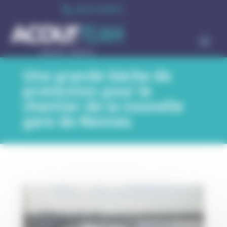
Cookie-Einstellungen

06 75 13 99 71
Une grande bâche de
protection pour le
chantier de la nouvelle
gare de Rennes