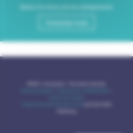
Besoin d'un devis, plus de renseignements
Contactez-nous
©2026 – Acousteam – Tous droits réservés
Mentions légales
–
Politique de confidentialité
–
Gestion de cookies
Création de sites internet à Caen
par Gotor Web
Marketing