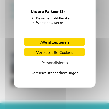
https://www.ouest-france.fr/bretagne/rennes-
35000/rennes-la-gare-de-rennes-commence-ressembler-
Unsere Partner
(3)
quelque-chose-5791911
Besucher Zähldienste
Werbenetzwerke
Alle akzeptieren
Verbiete alle Cookies
Personalisieren
Datenschutzbestimmungen