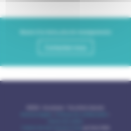
Besoin d'un devis, plus de renseignements
Contactez-nous
©2026 – Acousteam – Tous droits réservés
Mentions légales
–
Politique de confidentialité
–
Gestion de cookies
Création de sites internet à Caen
par Gotor Web