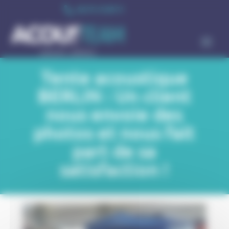
Cookie-Einstellungen

06 75 13 99 71
Tente acoustique
BERLIN : Un client
nous envoie des
photos et nous fait
part de sa
satisfaction !